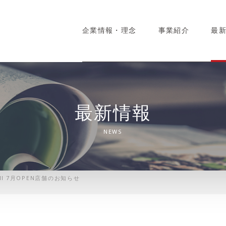
企業情報・理念
事業紹介
最
最新情報
NEWS
ll 7月OPEN店舗のお知らせ