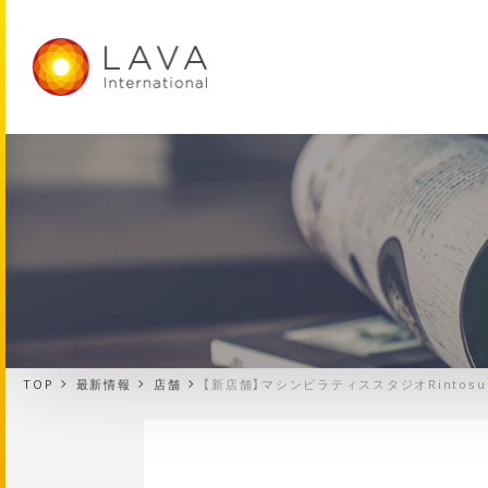
TOP
最新情報
店舗
【新店舗】マシンピラティススタジオRintosu