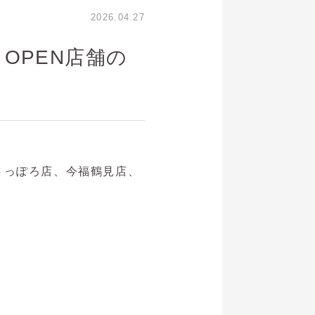
2026.04.27
月OPEN店舗の
i新さっぽろ店、今福鶴見店、