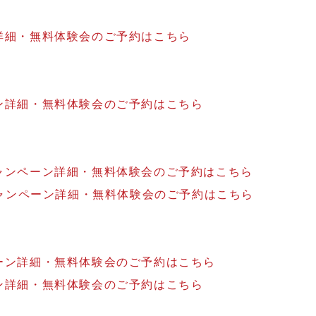
ン詳細・無料体験会のご予約はこちら
ーン詳細・無料体験会のご予約はこちら
キャンペーン詳細・無料体験会のご予約はこちら
】キャンペーン詳細・無料体験会のご予約はこちら
ペーン詳細・無料体験会のご予約はこちら
ーン詳細・無料体験会のご予約はこちら