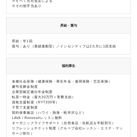
※すべて当社規定による
※その他手当あり
昇給・賞与
昇給：年1回
賞与：あり（業績連動型）／インセンティブは2カ月に1回支給
福利厚生
各種社会保険（健康保険・厚生年金・雇用保険・労災保険）
慶弔見舞金制度
企業型確定拠出年金制度
転居一時金（最大20万円＋実費支給）
資格支援制度（RYT200等）
子育て支援制度
契約保養施設（ハワイ・熱海・軽井沢など）
LAVA / Rintosullレッスン無料
オーガニックライフサポート（自然食品・化粧品を半額割引）
リフレッシュチケット制度（グループ会社レッスン・エステ・マッ
サージ割引）