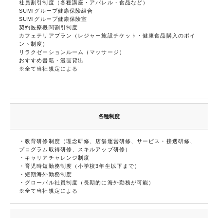
社員割引制度（各種講座・アパレル・食品など）
SUMIグループ健康保険組合
SUMIグループ健康保険室
契約医療機関割引制度
カフェテリアプラン（レジャー施設チケット・健康食品購入のポイ
ント制度）
リラクゼーションルーム（マッサージ）
おすすめ書籍・漫画貸出
※全て当社規定による
各種制度
・教育研修制度（理念研修、店舗運営研修、サービス・接遇研修、
プログラム取得研修、スキルアップ研修）
・キャリアチャレンジ制度
・育児時短勤務制度（小学校3年生以下まで）
・短期海外勤務制度
・グローバル社員制度（長期的に海外勤務が可能）
※全て当社規定による