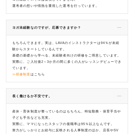
選考者の想いや情熱を重視した選考を行っています。
ヨガ未経験なのですが、応募できますか？
もちろんできます。実は、LAVAのインストラクターは94％が未経
験からスタートしているんです。
基礎の基礎から学べる、未経験者向けの研修をご用意しています。
実際に、ご入社後2～3か月の間に多くの人がレッスンデビューでき
ています。
≫研修制度
はこちら
長く働けるか不安です。
産休・育休制度が整っているのはもちろん、時短勤務・保育手当や
子ども手当なども充実。
実際に、ママになったスタッフの復職率は95％以上なんです。
努力がしっかりとお給与に反映される人事制度のほか、店長やSV