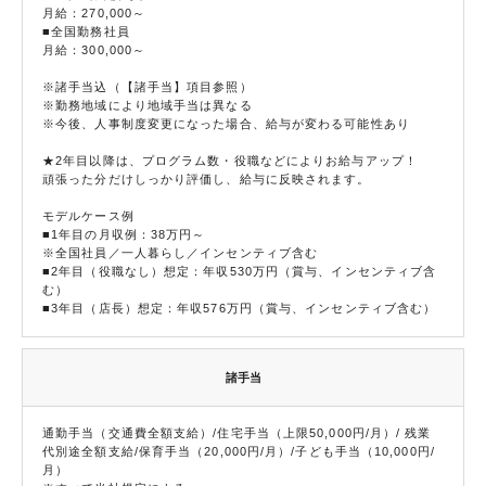
月給：270,000～
■全国勤務社員
月給：300,000～
※諸手当込（【諸手当】項目参照）
※勤務地域により地域手当は異なる
※今後、人事制度変更になった場合、給与が変わる可能性あり
★2年目以降は、プログラム数・役職などによりお給与アップ！
頑張った分だけしっかり評価し、給与に反映されます。
モデルケース例
■1年目の月収例：38万円～
※全国社員／一人暮らし／インセンティブ含む
■2年目（役職なし）想定：年収530万円（賞与、インセンティブ含
む）
■3年目（店長）想定：年収576万円（賞与、インセンティブ含む）
諸手当
通勤手当（交通費全額支給）/住宅手当（上限50,000円/月）/ 残業
代別途全額支給/保育手当（20,000円/月）/子ども手当（10,000円/
月）