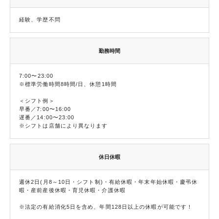
経験、学歴不問
勤務時間
7:00〜23:00
※標準労働時間8時間/日、休憩1時間
＜シフト例＞
早番／7:00〜16:00
遅番／14:00〜23:00
※シフトは店舗により異なります
休日休暇
週休2日(月8～10日・シフト制)・有給休暇・年末年始休暇・慶弔休
暇・産前産後休暇・育児休暇・介護休暇
※法定の有給消化5日を含め、年間128日以上の休暇が可能です！