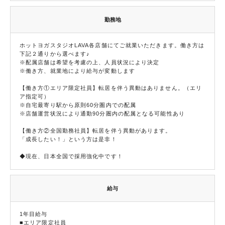
勤務地
ホットヨガスタジオLAVA各店舗にてご就業いただきます。働き方は
下記２通りから選べます♪
※配属店舗は希望を考慮の上、人員状況により決定
※働き方、就業地により給与が変動します
【働き方①エリア限定社員】転居を伴う異動はありません。（エリ
ア指定可）
※自宅最寄り駅から原則60分圏内での配属
※店舗運営状況により通勤90分圏内の配属となる可能性あり
【働き方②全国勤務社員】転居を伴う異動があります。
「成長したい！」という方は是非！
◆現在、日本全国で採用強化中です！
給与
1年目給与
■エリア限定社員