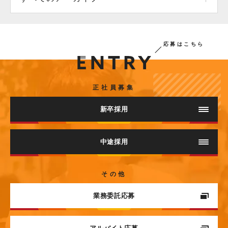
応募はこちら
正社員募集
新卒採用
採用情報（インストラクター職）
中途採用
採用情報
ヨガインストラクター
その他
（LAVAグループ 企画ビジネス職）
業務委託応募
本部企画職
エントリー（インストラクター職）
本部アルバイト