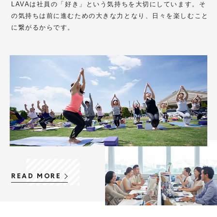
募集職種
LAVAは社員の「好き」という気持ちを大切にしています。そ
の気持ちは前に進むための大きな力となり、日々を楽しむこと
本部企画職
に繋がるからです。
READ MORE