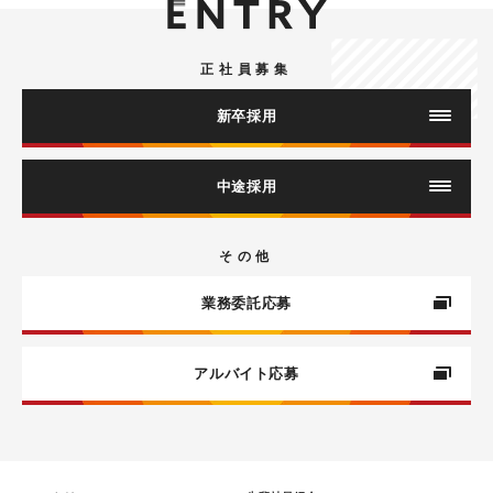
募集職種
ヨガインストラクター
正社員募集
新卒採用
採用情報（インストラクター職）
中途採用
採用情報
ヨガインストラクター
その他
（LAVAグループ 企画ビジネス職）
業務委託応募
本部企画職
エントリー（インストラクター職）
本部アルバイト
アルバイト応募
エントリー（企画ビジネス職）
ビューティコンシェルジュ