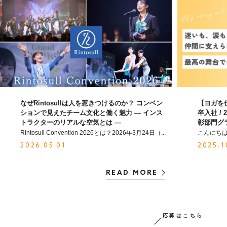
募集職種
本部企画職
なぜRintosullは人を惹きつけるのか？ コンベン
【ヨガを仕事
ションで見えたチーム文化と働く魅力 ― インス
卒入社 /
トラクターのリアルな空気とは ―
彰部門グ
Rintosull Convention 2026とは？2026年3月24日（...
こんにちは。L
2026.05.01
2025.1
READ MORE
応募はこちら