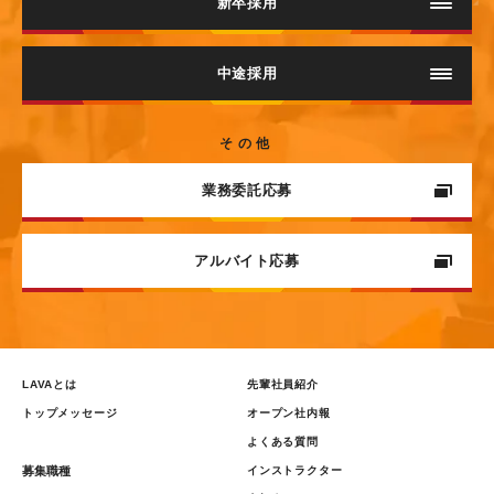
新卒採用
採用情報（インストラクター職）
中途採用
採用情報
ヨガインストラクター
その他
（LAVAグループ 企画ビジネス職）
業務委託応募
本部企画職
エントリー（インストラクター職）
本部アルバイト
アルバイト応募
エントリー（企画ビジネス職）
ビューティコンシェルジュ
LAVAとは
先輩社員紹介
トップメッセージ
オープン社内報
よくある質問
募集職種
インストラクター