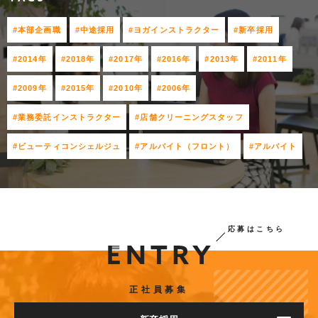
#本部企画職
#中途採用
#ヨガインストラクター
#新卒採用
#2014年
#2018年
#2017年
#2016年
#2013年
#2011年
#2009年
#2015年
#2010年
#2006年
#業務委託インストラクター
#店舗クリーニングスタッフ
#ビューティコンシェルジュ
#アルバイト（フロント）
#アルバイト
応募はこちら
正社員募集