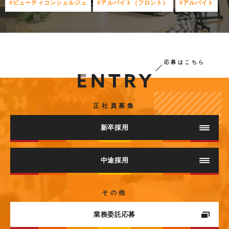
#ビューティコンシェルジュ
#アルバイト（フロント）
#アルバイト
応募はこちら
正社員募集
新卒採用
採用情報（インストラクター職）
中途採用
採用情報
ヨガインストラクター
その他
（LAVAグループ 企画ビジネス職）
業務委託応募
本部企画職
エントリー（インストラクター職）