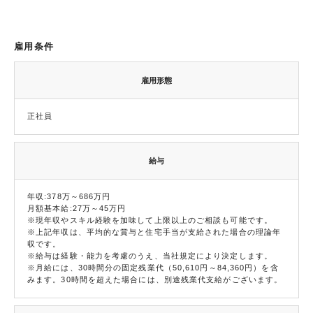
雇用条件
雇用形態
正社員
給与
年収:378万～686万円
月額基本給:27万～45万円
※現年収やスキル経験を加味して上限以上のご相談も可能です。
※上記年収は、平均的な賞与と住宅手当が支給された場合の理論年
収です。
※給与は経験・能力を考慮のうえ、当社規定により決定します。
※月給には、30時間分の固定残業代（50,610円～84,360円）を含
みます。30時間を超えた場合には、別途残業代支給がございます。