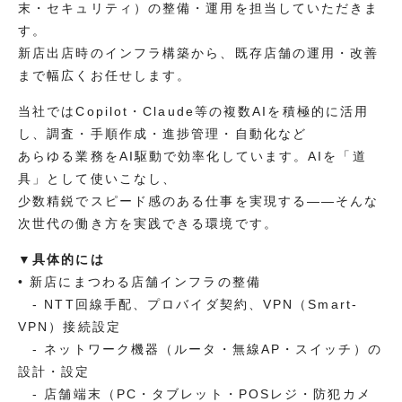
末・セキュリティ）の整備・運用を担当していただきま
す。
新店出店時のインフラ構築から、既存店舗の運用・改善
まで幅広くお任せします。
当社ではCopilot・Claude等の複数AIを積極的に活用
し、調査・手順作成・進捗管理・自動化など
あらゆる業務をAI駆動で効率化しています。AIを「道
具」として使いこなし、
少数精鋭でスピード感のある仕事を実現する――そんな
次世代の働き方を実践できる環境です。
▼具体的には
• 新店にまつわる店舗インフラの整備
- NTT回線手配、プロバイダ契約、VPN（Smart-
VPN）接続設定
- ネットワーク機器（ルータ・無線AP・スイッチ）の
設計・設定
- 店舗端末（PC・タブレット・POSレジ・防犯カメ