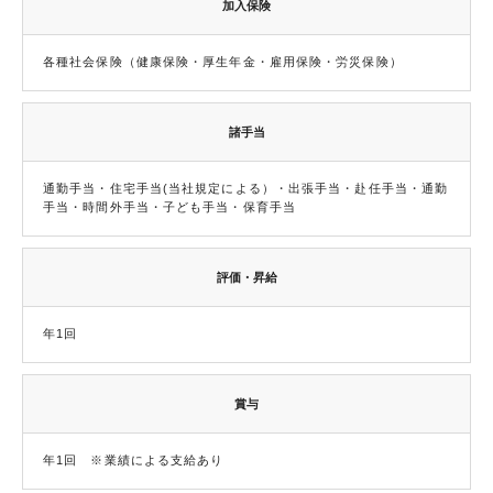
加入保険
各種社会保険（健康保険・厚生年金・雇用保険・労災保険）
諸手当
通勤手当・住宅手当(当社規定による）・出張手当・赴任手当・通勤
手当・時間外手当・子ども手当・保育手当
評価・昇給
年1回
賞与
年1回 ※業績による支給あり