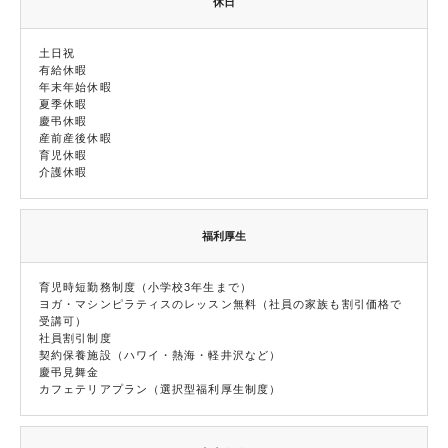
休日
土日祝
有給休暇
年末年始休暇
夏季休暇
慶弔休暇
産前産後休暇
育児休暇
介護休暇
福利厚生
育児時短勤務制度（小学校3年生まで）
ヨガ・マシンピラティスのレッスン無料（社員の家族も割引価格で
受講可）
社員割引制度
契約保養施設（ハワイ・熱海・軽井沢など）
慶弔見舞金
カフェテリアプラン（選択型福利厚生制度）