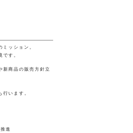
）のミッション。
境です。
や新商品の販売方針立
も行います。
務推進