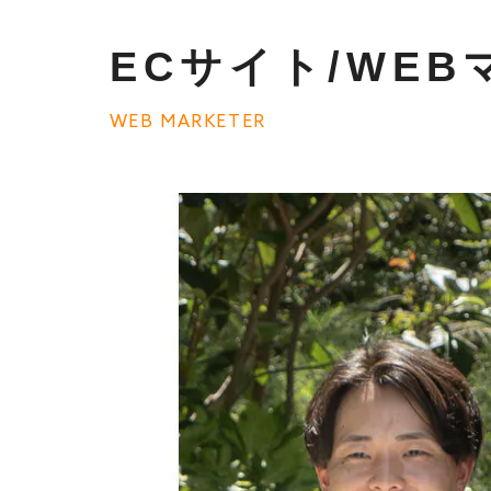
ECサイト/WE
WEB MARKETER